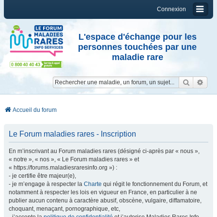
Connexion
L'espace d'échange pour les
personnes touchées par une
maladie rare
Reche
Re
Accueil du forum
Le Forum maladies rares - Inscription
En m’inscrivant au Forum maladies rares (désigné ci-après par « nous »,
« notre », « nos », « Le Forum maladies rares » et
« https://forums.maladiesraresinfo.org ») :
- je certifie être majeur(e),
- je m’engage à respecter la
Charte
qui régit le fonctionnement du Forum, et
notamment à respecter les lois en vigueur en France, en particulier à ne
publier aucun contenu à caractère abusif, obscène, vulgaire, diffamatoire,
choquant, menaçant, pornographique, etc,