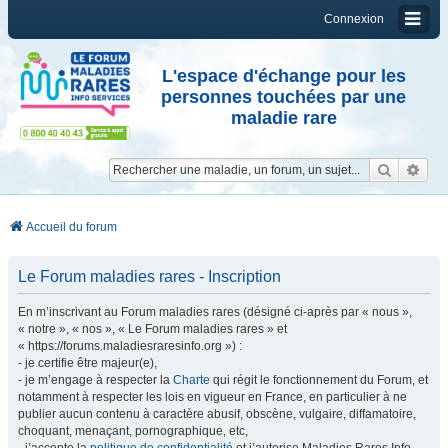
Connexion
L'espace d'échange pour les
personnes touchées par une
maladie rare
Reche
Re
Accueil du forum
Le Forum maladies rares - Inscription
En m’inscrivant au Forum maladies rares (désigné ci-après par « nous »,
« notre », « nos », « Le Forum maladies rares » et
« https://forums.maladiesraresinfo.org ») :
- je certifie être majeur(e),
- je m’engage à respecter la
Charte
qui régit le fonctionnement du Forum, et
notamment à respecter les lois en vigueur en France, en particulier à ne
publier aucun contenu à caractère abusif, obscène, vulgaire, diffamatoire,
choquant, menaçant, pornographique, etc,