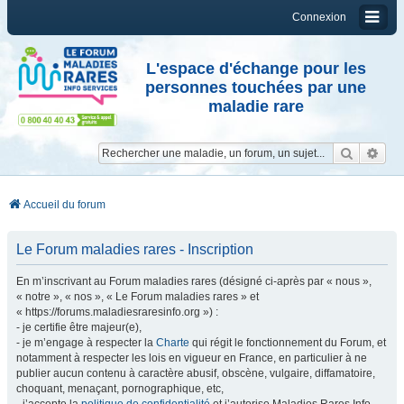
Connexion
L'espace d'échange pour les
personnes touchées par une
maladie rare
Reche
Re
Accueil du forum
Le Forum maladies rares - Inscription
En m’inscrivant au Forum maladies rares (désigné ci-après par « nous »,
« notre », « nos », « Le Forum maladies rares » et
« https://forums.maladiesraresinfo.org ») :
- je certifie être majeur(e),
- je m’engage à respecter la
Charte
qui régit le fonctionnement du Forum, et
notamment à respecter les lois en vigueur en France, en particulier à ne
publier aucun contenu à caractère abusif, obscène, vulgaire, diffamatoire,
choquant, menaçant, pornographique, etc,