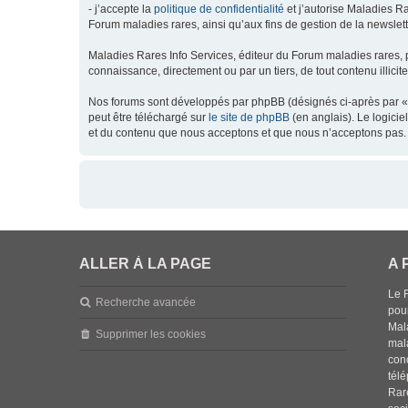
- j’accepte la
politique de confidentialité
et j’autorise Maladies Ra
Forum maladies rares, ainsi qu’aux fins de gestion de la newsletter
Maladies Rares Info Services, éditeur du Forum maladies rares, 
connaissance, directement ou par un tiers, de tout contenu illicit
Nos forums sont développés par phpBB (désignés ci-après par « l
peut être téléchargé sur
le site de phpBB
(en anglais). Le logici
et du contenu que nous acceptons et que nous n’acceptons pas. 
ALLER À LA PAGE
A 
Le 
Recherche avancée
pou
Mala
Supprimer les cookies
mal
con
tél
Rar