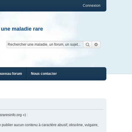
Connexion
 une maladie rare
Rechercher
Recherche av
ouveau forum
Nous contacter
raresinfo.org ») :
e publier aucun contenu à caractère abusif, obscène, vulgaire,