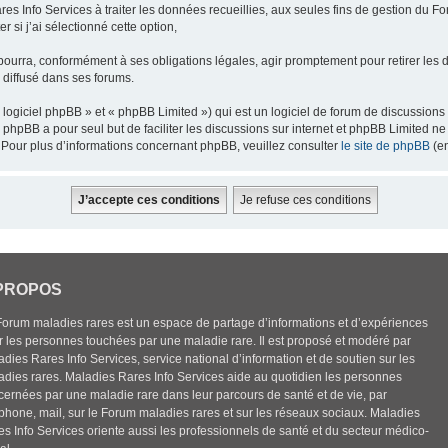
res Info Services à traiter les données recueillies, aux seules fins de gestion du F
 si j’ai sélectionné cette option,
pourra, conformément à ses obligations légales, agir promptement pour retirer les 
e diffusé dans ses forums.
ogiciel phpBB » et « phpBB Limited ») qui est un logiciel de forum de discussions
el phpBB a pour seul but de faciliter les discussions sur internet et phpBB Limited
Pour plus d’informations concernant phpBB, veuillez consulter
le site de phpBB
(en
PROPOS
Forum maladies rares est un espace de partage d’informations et d’expériences
r les personnes touchées par une maladie rare. Il est proposé et modéré par
dies Rares Info Services, service national d’information et de soutien sur les
adies rares. Maladies Rares Info Services aide au quotidien les personnes
cernées par une maladie rare dans leur parcours de santé et de vie, par
éphone, mail, sur le Forum maladies rares et sur les réseaux sociaux. Maladies
es Info Services oriente aussi les professionnels de santé et du secteur médico-