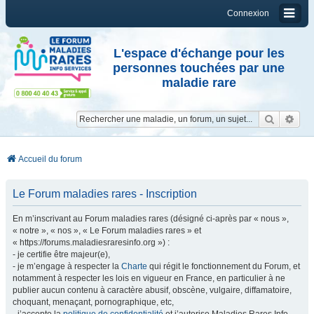
Connexion
L'espace d'échange pour les
personnes touchées par une
maladie rare
Reche
Re
Accueil du forum
Le Forum maladies rares - Inscription
En m’inscrivant au Forum maladies rares (désigné ci-après par « nous »,
« notre », « nos », « Le Forum maladies rares » et
« https://forums.maladiesraresinfo.org ») :
- je certifie être majeur(e),
- je m’engage à respecter la
Charte
qui régit le fonctionnement du Forum, et
notamment à respecter les lois en vigueur en France, en particulier à ne
publier aucun contenu à caractère abusif, obscène, vulgaire, diffamatoire,
choquant, menaçant, pornographique, etc,