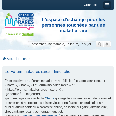
Connexion
L'espace d'échange pour les
personnes touchées par une
maladie rare
Reche
Re
Accueil du forum
Le Forum maladies rares - Inscription
En m’inscrivant au Forum maladies rares (désigné ci-après par « nous »,
« notre », « nos », « Le Forum maladies rares » et
« https://forums.maladiesraresinfo.org ») :
- je certifie être majeur(e),
- je m’engage à respecter la
Charte
qui régit le fonctionnement du Forum, et
notamment à respecter les lois en vigueur en France, en particulier à ne
publier aucun contenu à caractère abusif, obscène, vulgaire, diffamatoire,
choquant, menaçant, pornographique, etc,