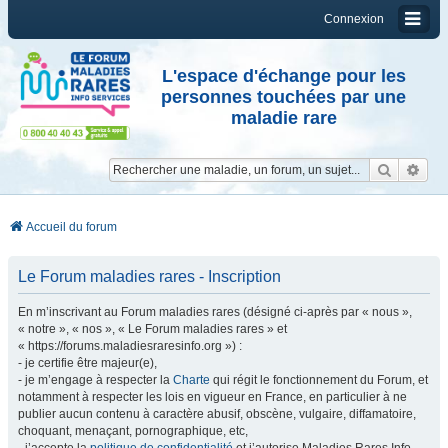
Connexion
L'espace d'échange pour les
personnes touchées par une
maladie rare
Reche
Re
Accueil du forum
Le Forum maladies rares - Inscription
En m’inscrivant au Forum maladies rares (désigné ci-après par « nous »,
« notre », « nos », « Le Forum maladies rares » et
« https://forums.maladiesraresinfo.org ») :
- je certifie être majeur(e),
- je m’engage à respecter la
Charte
qui régit le fonctionnement du Forum, et
notamment à respecter les lois en vigueur en France, en particulier à ne
publier aucun contenu à caractère abusif, obscène, vulgaire, diffamatoire,
choquant, menaçant, pornographique, etc,