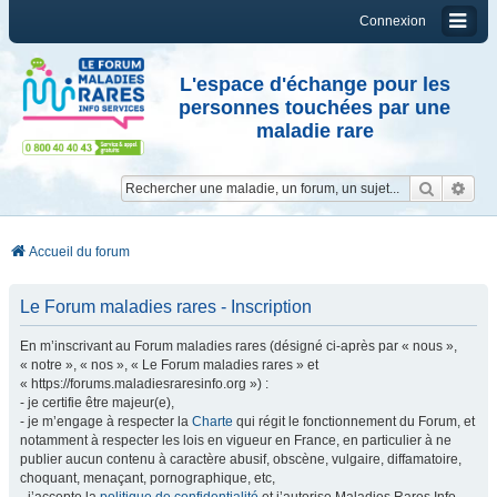
Connexion
L'espace d'échange pour les
personnes touchées par une
maladie rare
Reche
Re
Accueil du forum
Le Forum maladies rares - Inscription
En m’inscrivant au Forum maladies rares (désigné ci-après par « nous »,
« notre », « nos », « Le Forum maladies rares » et
« https://forums.maladiesraresinfo.org ») :
- je certifie être majeur(e),
- je m’engage à respecter la
Charte
qui régit le fonctionnement du Forum, et
notamment à respecter les lois en vigueur en France, en particulier à ne
publier aucun contenu à caractère abusif, obscène, vulgaire, diffamatoire,
choquant, menaçant, pornographique, etc,