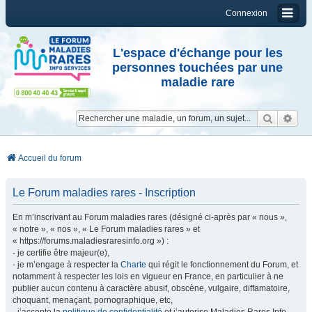
Connexion
L'espace d'échange pour les
personnes touchées par une
maladie rare
Reche
Re
Accueil du forum
Le Forum maladies rares - Inscription
En m’inscrivant au Forum maladies rares (désigné ci-après par « nous »,
« notre », « nos », « Le Forum maladies rares » et
« https://forums.maladiesraresinfo.org ») :
- je certifie être majeur(e),
- je m’engage à respecter la
Charte
qui régit le fonctionnement du Forum, et
notamment à respecter les lois en vigueur en France, en particulier à ne
publier aucun contenu à caractère abusif, obscène, vulgaire, diffamatoire,
choquant, menaçant, pornographique, etc,