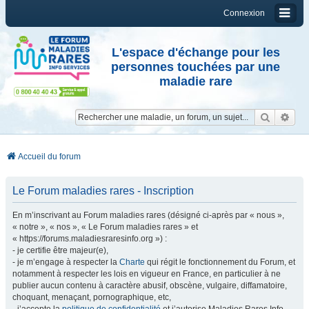
Connexion
L'espace d'échange pour les
personnes touchées par une
maladie rare
Reche
Re
Accueil du forum
Le Forum maladies rares - Inscription
En m’inscrivant au Forum maladies rares (désigné ci-après par « nous »,
« notre », « nos », « Le Forum maladies rares » et
« https://forums.maladiesraresinfo.org ») :
- je certifie être majeur(e),
- je m’engage à respecter la
Charte
qui régit le fonctionnement du Forum, et
notamment à respecter les lois en vigueur en France, en particulier à ne
publier aucun contenu à caractère abusif, obscène, vulgaire, diffamatoire,
choquant, menaçant, pornographique, etc,