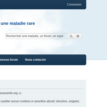
Connexion
 une maladie rare
Rechercher
Recherche av
ouveau forum
Nous contacter
raresinfo.org ») :
e publier aucun contenu à caractère abusif, obscène, vulgaire,