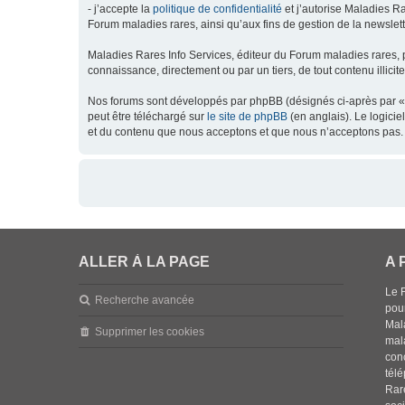
- j’accepte la
politique de confidentialité
et j’autorise Maladies Ra
Forum maladies rares, ainsi qu’aux fins de gestion de la newsletter
Maladies Rares Info Services, éditeur du Forum maladies rares, 
connaissance, directement ou par un tiers, de tout contenu illicit
Nos forums sont développés par phpBB (désignés ci-après par « l
peut être téléchargé sur
le site de phpBB
(en anglais). Le logici
et du contenu que nous acceptons et que nous n’acceptons pas. 
ALLER À LA PAGE
A 
Le 
Recherche avancée
pou
Mala
Supprimer les cookies
mal
con
tél
Rar