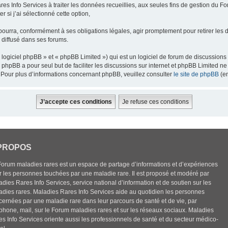
res Info Services à traiter les données recueillies, aux seules fins de gestion du F
 si j’ai sélectionné cette option,
pourra, conformément à ses obligations légales, agir promptement pour retirer les 
e diffusé dans ses forums.
ogiciel phpBB » et « phpBB Limited ») qui est un logiciel de forum de discussions
el phpBB a pour seul but de faciliter les discussions sur internet et phpBB Limited
Pour plus d’informations concernant phpBB, veuillez consulter
le site de phpBB
(en
PROPOS
Forum maladies rares est un espace de partage d’informations et d’expériences
r les personnes touchées par une maladie rare. Il est proposé et modéré par
dies Rares Info Services, service national d’information et de soutien sur les
adies rares. Maladies Rares Info Services aide au quotidien les personnes
cernées par une maladie rare dans leur parcours de santé et de vie, par
éphone, mail, sur le Forum maladies rares et sur les réseaux sociaux. Maladies
es Info Services oriente aussi les professionnels de santé et du secteur médico-