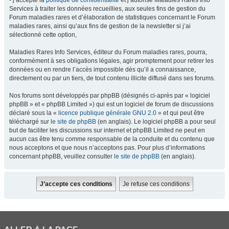
- j’accepte la
politique de confidentialité
et j’autorise Maladies Rares Info
Services à traiter les données recueillies, aux seules fins de gestion du
Forum maladies rares et d’élaboration de statistiques concernant le Forum
maladies rares, ainsi qu’aux fins de gestion de la newsletter si j’ai
sélectionné cette option,
Maladies Rares Info Services, éditeur du Forum maladies rares, pourra,
conformément à ses obligations légales, agir promptement pour retirer les
données ou en rendre l’accès impossible dès qu’il a connaissance,
directement ou par un tiers, de tout contenu illicite diffusé dans ses forums.
Nos forums sont développés par phpBB (désignés ci-après par « logiciel
phpBB » et « phpBB Limited ») qui est un logiciel de forum de discussions
déclaré sous la «
licence publique générale GNU 2.0
» et qui peut être
téléchargé sur
le site de phpBB
(en anglais). Le logiciel phpBB a pour seul
but de faciliter les discussions sur internet et phpBB Limited ne peut en
aucun cas être tenu comme responsable de la conduite et du contenu que
nous acceptons et que nous n’acceptons pas. Pour plus d’informations
concernant phpBB, veuillez consulter
le site de phpBB
(en anglais).