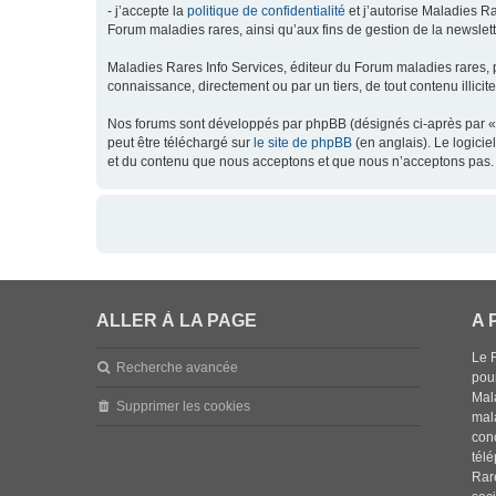
- j’accepte la
politique de confidentialité
et j’autorise Maladies Ra
Forum maladies rares, ainsi qu’aux fins de gestion de la newsletter
Maladies Rares Info Services, éditeur du Forum maladies rares, 
connaissance, directement ou par un tiers, de tout contenu illicit
Nos forums sont développés par phpBB (désignés ci-après par « l
peut être téléchargé sur
le site de phpBB
(en anglais). Le logici
et du contenu que nous acceptons et que nous n’acceptons pas. 
ALLER À LA PAGE
A 
Le 
Recherche avancée
pou
Mala
Supprimer les cookies
mal
con
tél
Rar