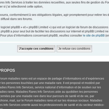
res Info Services à traiter les données recueillies, aux seules fins de gestion du F
 si j’ai sélectionné cette option,
pourra, conformément à ses obligations légales, agir promptement pour retirer les 
e diffusé dans ses forums.
ogiciel phpBB » et « phpBB Limited ») qui est un logiciel de forum de discussions
el phpBB a pour seul but de faciliter les discussions sur internet et phpBB Limited
Pour plus d’informations concernant phpBB, veuillez consulter
le site de phpBB
(en
PROPOS
Forum maladies rares est un espace de partage d’informations et d’expériences
r les personnes touchées par une maladie rare. Il est proposé et modéré par
dies Rares Info Services, service national d’information et de soutien sur les
adies rares. Maladies Rares Info Services aide au quotidien les personnes
cernées par une maladie rare dans leur parcours de santé et de vie, par
éphone, mail, sur le Forum maladies rares et sur les réseaux sociaux. Maladies
es Info Services oriente aussi les professionnels de santé et du secteur médico-