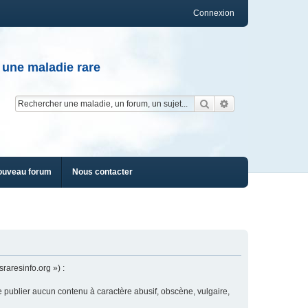
Connexion
 une maladie rare
Rechercher
Recherche av
ouveau forum
Nous contacter
raresinfo.org ») :
e publier aucun contenu à caractère abusif, obscène, vulgaire,