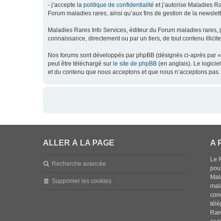
- j’accepte la
politique de confidentialité
et j’autorise Maladies Ra
Forum maladies rares, ainsi qu’aux fins de gestion de la newsletter
Maladies Rares Info Services, éditeur du Forum maladies rares, 
connaissance, directement ou par un tiers, de tout contenu illicit
Nos forums sont développés par phpBB (désignés ci-après par « l
peut être téléchargé sur
le site de phpBB
(en anglais). Le logici
et du contenu que nous acceptons et que nous n’acceptons pas. 
ALLER À LA PAGE
A 
Le 
Recherche avancée
pou
Mala
Supprimer les cookies
mal
con
tél
Rar