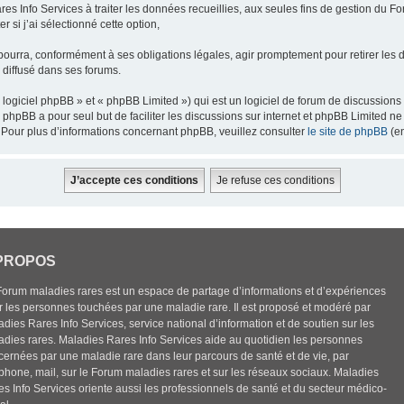
res Info Services à traiter les données recueillies, aux seules fins de gestion du F
 si j’ai sélectionné cette option,
pourra, conformément à ses obligations légales, agir promptement pour retirer les 
e diffusé dans ses forums.
ogiciel phpBB » et « phpBB Limited ») qui est un logiciel de forum de discussions
el phpBB a pour seul but de faciliter les discussions sur internet et phpBB Limited
Pour plus d’informations concernant phpBB, veuillez consulter
le site de phpBB
(en
PROPOS
Forum maladies rares est un espace de partage d’informations et d’expériences
r les personnes touchées par une maladie rare. Il est proposé et modéré par
dies Rares Info Services, service national d’information et de soutien sur les
adies rares. Maladies Rares Info Services aide au quotidien les personnes
cernées par une maladie rare dans leur parcours de santé et de vie, par
éphone, mail, sur le Forum maladies rares et sur les réseaux sociaux. Maladies
es Info Services oriente aussi les professionnels de santé et du secteur médico-