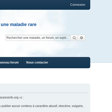
Connexion
 une maladie rare
Rechercher
Recherche av
ouveau forum
Nous contacter
raresinfo.org ») :
e publier aucun contenu à caractère abusif, obscène, vulgaire,