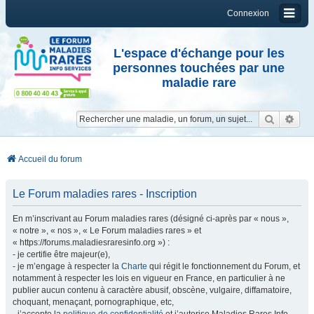
Connexion
L'espace d'échange pour les
personnes touchées par une
maladie rare
Reche
Re
Accueil du forum
Le Forum maladies rares - Inscription
En m’inscrivant au Forum maladies rares (désigné ci-après par « nous »,
« notre », « nos », « Le Forum maladies rares » et
« https://forums.maladiesraresinfo.org ») :
- je certifie être majeur(e),
- je m’engage à respecter la
Charte
qui régit le fonctionnement du Forum, et
notamment à respecter les lois en vigueur en France, en particulier à ne
publier aucun contenu à caractère abusif, obscène, vulgaire, diffamatoire,
choquant, menaçant, pornographique, etc,