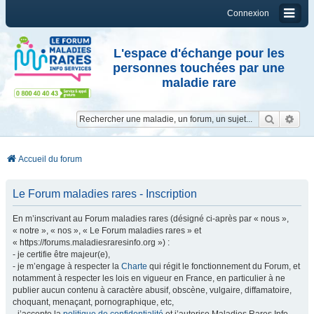
Connexion
L'espace d'échange pour les
personnes touchées par une
maladie rare
Reche
Re
Accueil du forum
Le Forum maladies rares - Inscription
En m’inscrivant au Forum maladies rares (désigné ci-après par « nous »,
« notre », « nos », « Le Forum maladies rares » et
« https://forums.maladiesraresinfo.org ») :
- je certifie être majeur(e),
- je m’engage à respecter la
Charte
qui régit le fonctionnement du Forum, et
notamment à respecter les lois en vigueur en France, en particulier à ne
publier aucun contenu à caractère abusif, obscène, vulgaire, diffamatoire,
choquant, menaçant, pornographique, etc,