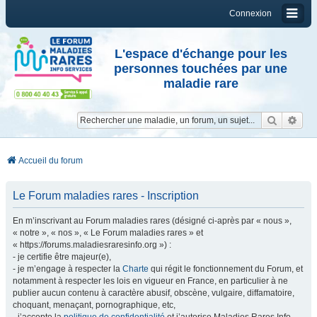
Connexion
L'espace d'échange pour les
personnes touchées par une
maladie rare
Reche
Re
Accueil du forum
Le Forum maladies rares - Inscription
En m’inscrivant au Forum maladies rares (désigné ci-après par « nous »,
« notre », « nos », « Le Forum maladies rares » et
« https://forums.maladiesraresinfo.org ») :
- je certifie être majeur(e),
- je m’engage à respecter la
Charte
qui régit le fonctionnement du Forum, et
notamment à respecter les lois en vigueur en France, en particulier à ne
publier aucun contenu à caractère abusif, obscène, vulgaire, diffamatoire,
choquant, menaçant, pornographique, etc,