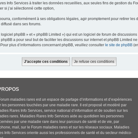
res Info Services à traiter les données recueillies, aux seules fins de gestion du F
 si j’ai sélectionné cette option,
pourra, conformément à ses obligations légales, agir promptement pour retirer les 
e diffusé dans ses forums.
ogiciel phpBB » et « phpBB Limited ») qui est un logiciel de forum de discussions
el phpBB a pour seul but de faciliter les discussions sur internet et phpBB Limited
Pour plus d’informations concernant phpBB, veuillez consulter
le site de phpBB
(en
PROPOS
Forum maladies rares est un espace de partage d’informations et d’expériences
r les personnes touchées par une maladie rare. Il est proposé et modéré par
dies Rares Info Services, service national d’information et de soutien sur les
adies rares. Maladies Rares Info Services aide au quotidien les personnes
cernées par une maladie rare dans leur parcours de santé et de vie, par
éphone, mail, sur le Forum maladies rares et sur les réseaux sociaux. Maladies
es Info Services oriente aussi les professionnels de santé et du secteur médico-