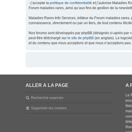
- j’accepte la
politique de confidentialité
et j’autorise Maladies Ra
Forum maladies rares, ainsi qu’aux fins de gestion de la newsletter
Maladies Rares Info Services, éditeur du Forum maladies rares, 
connaissance, directement ou par un tiers, de tout contenu illicit
Nos forums sont développés par phpBB (désignés ci-après par « l
peut être téléchargé sur
le site de phpBB
(en anglais). Le logici
et du contenu que nous acceptons et que nous n’acceptons pas. 
ALLER À LA PAGE
A 
Le 
Recherche avancée
pou
Mala
Supprimer les cookies
mal
con
tél
Rar