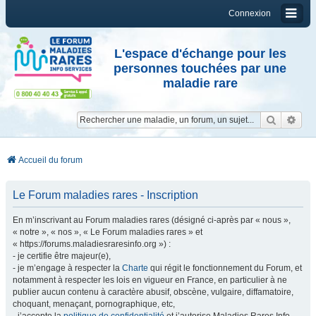
Connexion
L'espace d'échange pour les
personnes touchées par une
maladie rare
Reche
Re
Accueil du forum
Le Forum maladies rares - Inscription
En m’inscrivant au Forum maladies rares (désigné ci-après par « nous »,
« notre », « nos », « Le Forum maladies rares » et
« https://forums.maladiesraresinfo.org ») :
- je certifie être majeur(e),
- je m’engage à respecter la
Charte
qui régit le fonctionnement du Forum, et
notamment à respecter les lois en vigueur en France, en particulier à ne
publier aucun contenu à caractère abusif, obscène, vulgaire, diffamatoire,
choquant, menaçant, pornographique, etc,