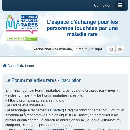
Connexion
L'espace d'échange pour les
personnes touchées par une
maladie rare
Reche
Re
Accueil du forum
Le Forum maladies rares - Inscription
En m’inscrivant au Forum maladies rares (désigné ci-après par « nous »,
« notre », « nos », « Le Forum maladies rares » et
« https://forums.maladiesraresinfo.org ») :
- je certifie être majeur(e),
- je m’engage à respecter la
Charte
qui régit le fonctionnement du Forum, et
notamment à respecter les lois en vigueur en France, en particulier à ne
publier aucun contenu à caractère abusif, obscène, vulgaire, diffamatoire,
choquant, menaçant, pornographique, etc,