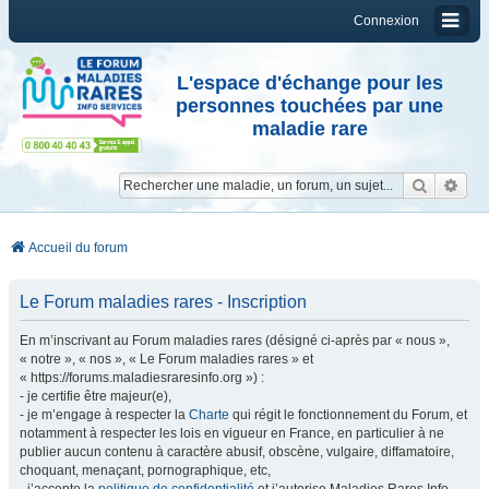
Connexion
L'espace d'échange pour les
personnes touchées par une
maladie rare
Reche
Re
Accueil du forum
Le Forum maladies rares - Inscription
En m’inscrivant au Forum maladies rares (désigné ci-après par « nous »,
« notre », « nos », « Le Forum maladies rares » et
« https://forums.maladiesraresinfo.org ») :
- je certifie être majeur(e),
- je m’engage à respecter la
Charte
qui régit le fonctionnement du Forum, et
notamment à respecter les lois en vigueur en France, en particulier à ne
publier aucun contenu à caractère abusif, obscène, vulgaire, diffamatoire,
choquant, menaçant, pornographique, etc,