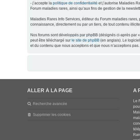
- j’accepte la
politique de confidentialité
et j’autorise Maladies Ra
Forum maladies rares, ainsi qu’aux fins de gestion de la newsletter
Maladies Rares Info Services, éditeur du Forum maladies rares, 
connaissance, directement ou par un tiers, de tout contenu illicit
Nos forums sont développés par phpBB (désignés ci-après par « l
peut être téléchargé sur
le site de phpBB
(en anglais). Le logici
et du contenu que nous acceptons et que nous n’acceptons pas. 
ALLER À LA PAGE
A 
Le 
Recherche avancée
pou
Mala
Supprimer les cookies
mal
con
tél
Rar