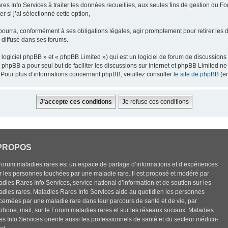
res Info Services à traiter les données recueillies, aux seules fins de gestion du F
 si j’ai sélectionné cette option,
pourra, conformément à ses obligations légales, agir promptement pour retirer les 
e diffusé dans ses forums.
ogiciel phpBB » et « phpBB Limited ») qui est un logiciel de forum de discussions
el phpBB a pour seul but de faciliter les discussions sur internet et phpBB Limited
Pour plus d’informations concernant phpBB, veuillez consulter
le site de phpBB
(en
PROPOS
Forum maladies rares est un espace de partage d’informations et d’expériences
r les personnes touchées par une maladie rare. Il est proposé et modéré par
dies Rares Info Services, service national d’information et de soutien sur les
adies rares. Maladies Rares Info Services aide au quotidien les personnes
cernées par une maladie rare dans leur parcours de santé et de vie, par
éphone, mail, sur le Forum maladies rares et sur les réseaux sociaux. Maladies
es Info Services oriente aussi les professionnels de santé et du secteur médico-