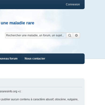
Connexion
 une maladie rare
Rechercher
Recherche av
ouveau forum
Nous contacter
raresinfo.org ») :
e publier aucun contenu à caractère abusif, obscène, vulgaire,