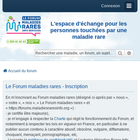
Connexion
L'espace d'échange pour les
personnes touchées par une
maladie rare
Reche
Re
Accueil du forum
Le Forum maladies rares - Inscription
En m’inscrivant au Forum maladies rares (désigné ci-après par « nous »,
« notre », « nos », « Le Forum maladies rares » et
« https://forums.maladiesraresinfo.org ») :
- je certifie être majeur(e),
- je m’engage à respecter la
Charte
qui régit le fonctionnement du Forum, et
notamment à respecter les lois en vigueur en France, en particulier à ne
publier aucun contenu à caractère abusif, obscène, vulgaire, diffamatoire,
choquant, menaçant, pornographique, etc,