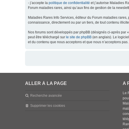
- j’accepte la
politique de confidentialité
et j’autorise Maladies Ra
Forum maladies rares, ainsi qu’aux fins de gestion de la newsletter
Maladies Rares Info Services, éditeur du Forum maladies rares, 
connaissance, directement ou par un tiers, de tout contenu illicit
Nos forums sont développés par phpBB (désignés ci-après par « l
peut être téléchargé sur
le site de phpBB
(en anglais). Le logici
et du contenu que nous acceptons et que nous n’acceptons pas. 
ALLER À LA PAGE
A 
Le 
Recherche avancée
pou
Mala
Supprimer les cookies
mal
con
tél
Rar