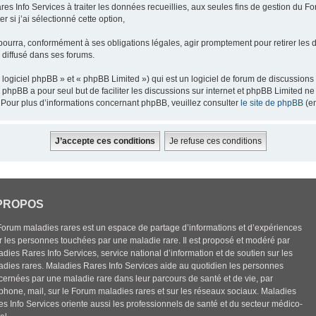
res Info Services à traiter les données recueillies, aux seules fins de gestion du F
 si j’ai sélectionné cette option,
pourra, conformément à ses obligations légales, agir promptement pour retirer les 
e diffusé dans ses forums.
ogiciel phpBB » et « phpBB Limited ») qui est un logiciel de forum de discussions
el phpBB a pour seul but de faciliter les discussions sur internet et phpBB Limited
Pour plus d’informations concernant phpBB, veuillez consulter
le site de phpBB
(en
PROPOS
Forum maladies rares est un espace de partage d’informations et d’expériences
r les personnes touchées par une maladie rare. Il est proposé et modéré par
dies Rares Info Services, service national d’information et de soutien sur les
adies rares. Maladies Rares Info Services aide au quotidien les personnes
cernées par une maladie rare dans leur parcours de santé et de vie, par
éphone, mail, sur le Forum maladies rares et sur les réseaux sociaux. Maladies
es Info Services oriente aussi les professionnels de santé et du secteur médico-