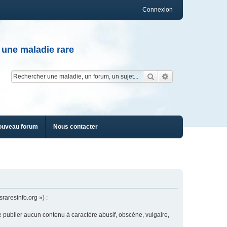
Connexion
 une maladie rare
Rechercher
Recherche av
ouveau forum
Nous contacter
raresinfo.org ») :
e publier aucun contenu à caractère abusif, obscène, vulgaire,