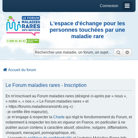
Connexion
L'espace d'échange pour les
personnes touchées par une
maladie rare
Reche
Re
Accueil du forum
Le Forum maladies rares - Inscription
En m’inscrivant au Forum maladies rares (désigné ci-après par « nous »,
« notre », « nos », « Le Forum maladies rares » et
« https://forums.maladiesraresinfo.org ») :
- je certifie être majeur(e),
- je m’engage à respecter la
Charte
qui régit le fonctionnement du Forum, et
notamment à respecter les lois en vigueur en France, en particulier à ne
publier aucun contenu à caractère abusif, obscène, vulgaire, diffamatoire,
choquant, menaçant, pornographique, etc,