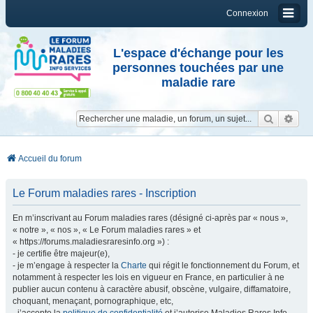
Connexion
L'espace d'échange pour les
personnes touchées par une
maladie rare
Reche
Re
Accueil du forum
Le Forum maladies rares - Inscription
En m’inscrivant au Forum maladies rares (désigné ci-après par « nous »,
« notre », « nos », « Le Forum maladies rares » et
« https://forums.maladiesraresinfo.org ») :
- je certifie être majeur(e),
- je m’engage à respecter la
Charte
qui régit le fonctionnement du Forum, et
notamment à respecter les lois en vigueur en France, en particulier à ne
publier aucun contenu à caractère abusif, obscène, vulgaire, diffamatoire,
choquant, menaçant, pornographique, etc,