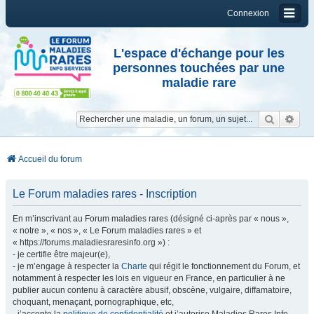
Connexion
L'espace d'échange pour les
personnes touchées par une
maladie rare
Reche
Re
Accueil du forum
Le Forum maladies rares - Inscription
En m’inscrivant au Forum maladies rares (désigné ci-après par « nous »,
« notre », « nos », « Le Forum maladies rares » et
« https://forums.maladiesraresinfo.org ») :
- je certifie être majeur(e),
- je m’engage à respecter la
Charte
qui régit le fonctionnement du Forum, et
notamment à respecter les lois en vigueur en France, en particulier à ne
publier aucun contenu à caractère abusif, obscène, vulgaire, diffamatoire,
choquant, menaçant, pornographique, etc,