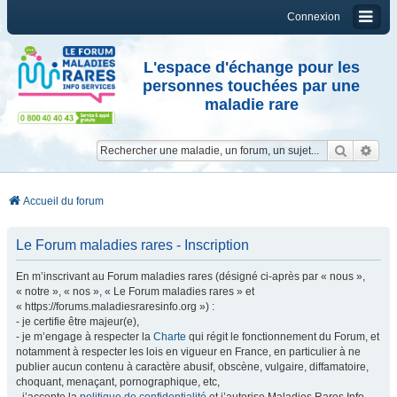
Connexion
L'espace d'échange pour les
personnes touchées par une
maladie rare
Reche
Re
Accueil du forum
Le Forum maladies rares - Inscription
En m’inscrivant au Forum maladies rares (désigné ci-après par « nous »,
« notre », « nos », « Le Forum maladies rares » et
« https://forums.maladiesraresinfo.org ») :
- je certifie être majeur(e),
- je m’engage à respecter la
Charte
qui régit le fonctionnement du Forum, et
notamment à respecter les lois en vigueur en France, en particulier à ne
publier aucun contenu à caractère abusif, obscène, vulgaire, diffamatoire,
choquant, menaçant, pornographique, etc,