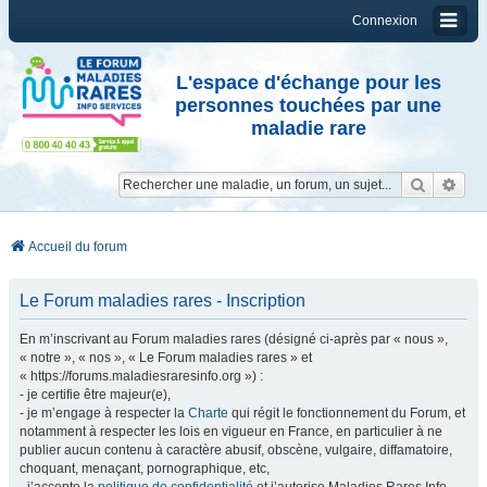
Connexion
L'espace d'échange pour les
personnes touchées par une
maladie rare
Reche
Re
Accueil du forum
Le Forum maladies rares - Inscription
En m’inscrivant au Forum maladies rares (désigné ci-après par « nous »,
« notre », « nos », « Le Forum maladies rares » et
« https://forums.maladiesraresinfo.org ») :
- je certifie être majeur(e),
- je m’engage à respecter la
Charte
qui régit le fonctionnement du Forum, et
notamment à respecter les lois en vigueur en France, en particulier à ne
publier aucun contenu à caractère abusif, obscène, vulgaire, diffamatoire,
choquant, menaçant, pornographique, etc,