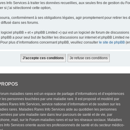
res Info Services à traiter les données recueillies, aux seules fins de gestion du F
 si j’ai sélectionné cette option,
pourra, conformément à ses obligations légales, agir promptement pour retirer les 
e diffusé dans ses forums.
ogiciel phpBB » et « phpBB Limited ») qui est un logiciel de forum de discussions
el phpBB a pour seul but de faciliter les discussions sur internet et phpBB Limited
Pour plus d’informations concernant phpBB, veuillez consulter
le site de phpBB
(en
PROPOS
Forum maladies rares est un espace de partage d’informations et d’expériences
r les personnes touchées par une maladie rare. Il est proposé et modéré par
dies Rares Info Services, service national d’information et de soutien sur les
adies rares. Maladies Rares Info Services aide au quotidien les personnes
cernées par une maladie rare dans leur parcours de santé et de vie, par
éphone, mail, sur le Forum maladies rares et sur les réseaux sociaux. Maladies
es Info Services oriente aussi les professionnels de santé et du secteur médico-