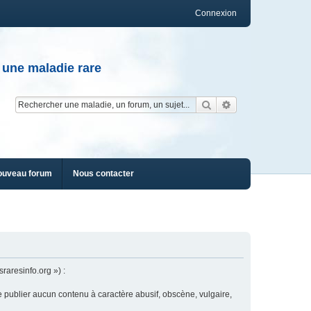
Connexion
 une maladie rare
Rechercher
Recherche av
ouveau forum
Nous contacter
raresinfo.org ») :
e publier aucun contenu à caractère abusif, obscène, vulgaire,