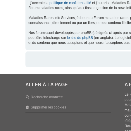
- j’accepte la
politique de confidentialité
et j’autorise Maladies Ra
Forum maladies rares, ainsi qu’aux fins de gestion de la newsletter
Maladies Rares Info Services, éditeur du Forum maladies rares, 
connaissance, directement ou par un tiers, de tout contenu illicit
Nos forums sont développés par phpBB (désignés ci-après par « l
peut être téléchargé sur
le site de phpBB
(en anglais). Le logici
et du contenu que nous acceptons et que nous n’acceptons pas. 
ALLER À LA PAGE
A 
Le 
Recherche avancée
pou
Mala
Supprimer les cookies
mal
con
tél
Rar