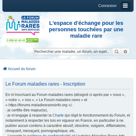
Connexion
L'espace d'échange pour les
personnes touchées par une
maladie rare
Reche
Re
Accueil du forum
Le Forum maladies rares - Inscription
En m’inscrivant au Forum maladies rares (désigné ci-après par « nous »,
« notre », « nos », « Le Forum maladies rares » et
« https://forums.maladiesraresinfo.org ») :
- je certifie être majeur(e),
- je m’engage à respecter la
Charte
qui régit le fonctionnement du Forum, et
notamment à respecter les lois en vigueur en France, en particulier à ne
publier aucun contenu à caractère abusif, obscène, vulgaire, diffamatoire,
choquant, menaçant, pornographique, etc,