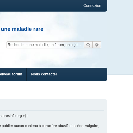
Connexion
 une maladie rare
Rechercher
Recherche av
ouveau forum
Nous contacter
raresinfo.org ») :
e publier aucun contenu à caractère abusif, obscène, vulgaire,