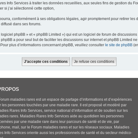
res Info Services à traiter les données recueillies, aux seules fins de gestion du F
 si j’ai sélectionné cette option,
pourra, conformément à ses obligations légales, agir promptement pour retirer les 
e diffusé dans ses forums.
ogiciel phpBB » et « phpBB Limited ») qui est un logiciel de forum de discussions
el phpBB a pour seul but de faciliter les discussions sur internet et phpBB Limited
Pour plus d’informations concernant phpBB, veuillez consulter
le site de phpBB
(en
PROPOS
Forum maladies rares est un espace de partage d’informations et d’expériences
r les personnes touchées par une maladie rare. Il est proposé et modéré par
dies Rares Info Services, service national d’information et de soutien sur les
adies rares. Maladies Rares Info Services aide au quotidien les personnes
cernées par une maladie rare dans leur parcours de santé et de vie, par
éphone, mail, sur le Forum maladies rares et sur les réseaux sociaux. Maladies
es Info Services oriente aussi les professionnels de santé et du secteur médico-