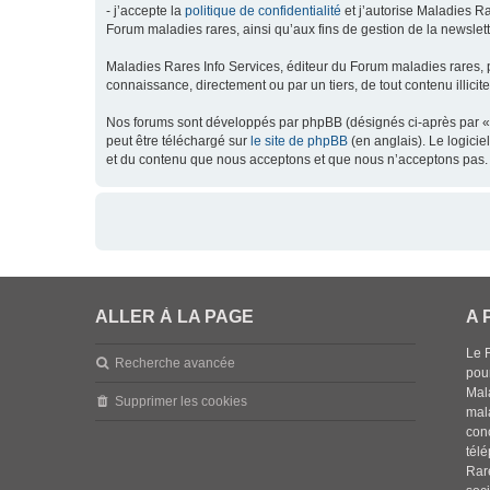
- j’accepte la
politique de confidentialité
et j’autorise Maladies Ra
Forum maladies rares, ainsi qu’aux fins de gestion de la newsletter
Maladies Rares Info Services, éditeur du Forum maladies rares, 
connaissance, directement ou par un tiers, de tout contenu illicit
Nos forums sont développés par phpBB (désignés ci-après par « l
peut être téléchargé sur
le site de phpBB
(en anglais). Le logici
et du contenu que nous acceptons et que nous n’acceptons pas. 
ALLER À LA PAGE
A 
Le 
Recherche avancée
pou
Mala
Supprimer les cookies
mal
con
tél
Rar