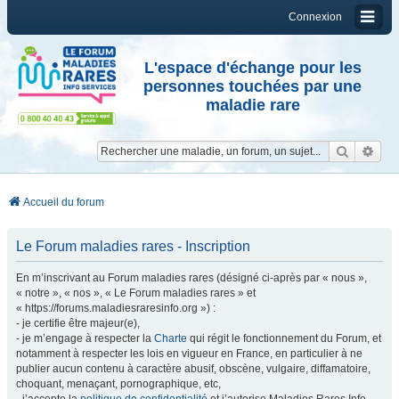
Connexion
L'espace d'échange pour les
personnes touchées par une
maladie rare
Reche
Re
Accueil du forum
Le Forum maladies rares - Inscription
En m’inscrivant au Forum maladies rares (désigné ci-après par « nous »,
« notre », « nos », « Le Forum maladies rares » et
« https://forums.maladiesraresinfo.org ») :
- je certifie être majeur(e),
- je m’engage à respecter la
Charte
qui régit le fonctionnement du Forum, et
notamment à respecter les lois en vigueur en France, en particulier à ne
publier aucun contenu à caractère abusif, obscène, vulgaire, diffamatoire,
choquant, menaçant, pornographique, etc,