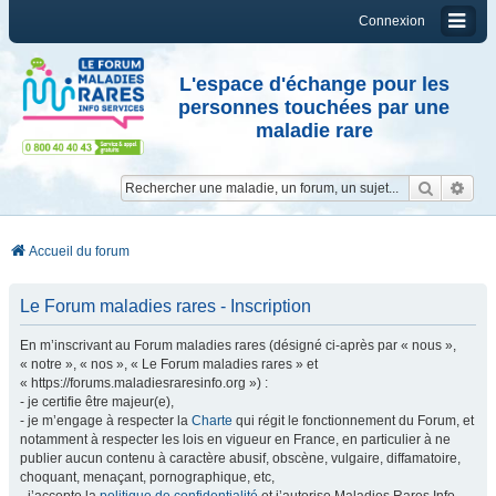
Connexion
L'espace d'échange pour les
personnes touchées par une
maladie rare
Reche
Re
Accueil du forum
Le Forum maladies rares - Inscription
En m’inscrivant au Forum maladies rares (désigné ci-après par « nous »,
« notre », « nos », « Le Forum maladies rares » et
« https://forums.maladiesraresinfo.org ») :
- je certifie être majeur(e),
- je m’engage à respecter la
Charte
qui régit le fonctionnement du Forum, et
notamment à respecter les lois en vigueur en France, en particulier à ne
publier aucun contenu à caractère abusif, obscène, vulgaire, diffamatoire,
choquant, menaçant, pornographique, etc,