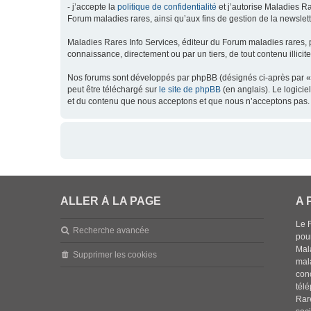
- j’accepte la
politique de confidentialité
et j’autorise Maladies Ra
Forum maladies rares, ainsi qu’aux fins de gestion de la newsletter
Maladies Rares Info Services, éditeur du Forum maladies rares, 
connaissance, directement ou par un tiers, de tout contenu illicit
Nos forums sont développés par phpBB (désignés ci-après par « l
peut être téléchargé sur
le site de phpBB
(en anglais). Le logici
et du contenu que nous acceptons et que nous n’acceptons pas. 
ALLER À LA PAGE
A 
Le 
Recherche avancée
pou
Mala
Supprimer les cookies
mal
con
tél
Rar