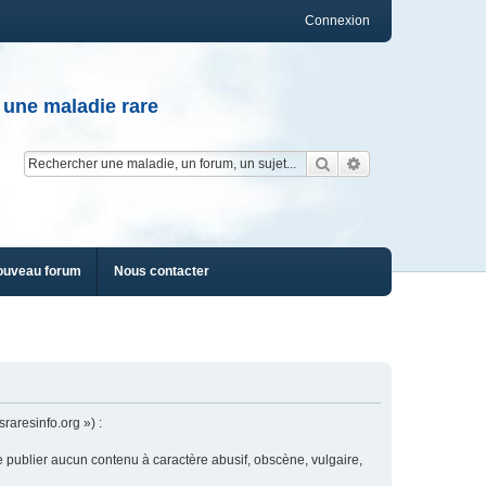
Connexion
 une maladie rare
Rechercher
Recherche av
ouveau forum
Nous contacter
raresinfo.org ») :
e publier aucun contenu à caractère abusif, obscène, vulgaire,