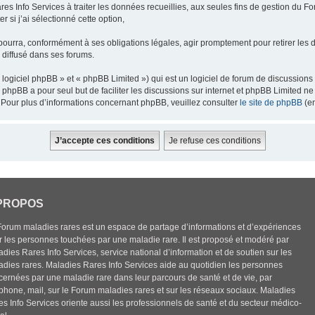
res Info Services à traiter les données recueillies, aux seules fins de gestion du F
 si j’ai sélectionné cette option,
pourra, conformément à ses obligations légales, agir promptement pour retirer les 
e diffusé dans ses forums.
ogiciel phpBB » et « phpBB Limited ») qui est un logiciel de forum de discussions
el phpBB a pour seul but de faciliter les discussions sur internet et phpBB Limited
Pour plus d’informations concernant phpBB, veuillez consulter
le site de phpBB
(en
PROPOS
Forum maladies rares est un espace de partage d’informations et d’expériences
r les personnes touchées par une maladie rare. Il est proposé et modéré par
dies Rares Info Services, service national d’information et de soutien sur les
adies rares. Maladies Rares Info Services aide au quotidien les personnes
cernées par une maladie rare dans leur parcours de santé et de vie, par
éphone, mail, sur le Forum maladies rares et sur les réseaux sociaux. Maladies
es Info Services oriente aussi les professionnels de santé et du secteur médico-