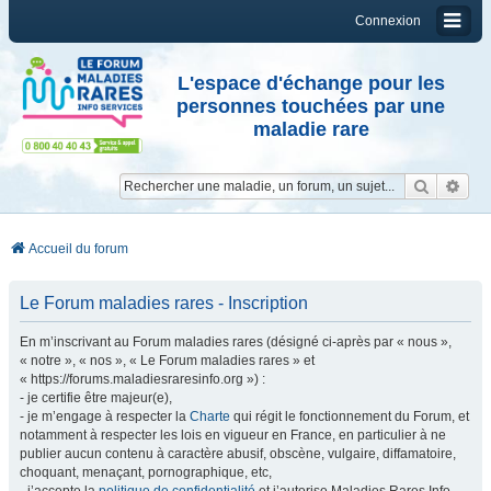
Connexion
L'espace d'échange pour les
personnes touchées par une
maladie rare
Reche
Re
Accueil du forum
Le Forum maladies rares - Inscription
En m’inscrivant au Forum maladies rares (désigné ci-après par « nous »,
« notre », « nos », « Le Forum maladies rares » et
« https://forums.maladiesraresinfo.org ») :
- je certifie être majeur(e),
- je m’engage à respecter la
Charte
qui régit le fonctionnement du Forum, et
notamment à respecter les lois en vigueur en France, en particulier à ne
publier aucun contenu à caractère abusif, obscène, vulgaire, diffamatoire,
choquant, menaçant, pornographique, etc,