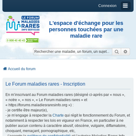
Connexion
L'espace d'échange pour les
personnes touchées par une
maladie rare
Reche
Re
Accueil du forum
Le Forum maladies rares - Inscription
En m’inscrivant au Forum maladies rares (désigné ci-après par « nous »,
« notre », « nos », « Le Forum maladies rares » et
« https://forums.maladiesraresinfo.org ») :
- je certifie être majeur(e),
- je m’engage à respecter la
Charte
qui régit le fonctionnement du Forum, et
notamment à respecter les lois en vigueur en France, en particulier à ne
publier aucun contenu à caractère abusif, obscène, vulgaire, diffamatoire,
choquant, menaçant, pornographique, etc,