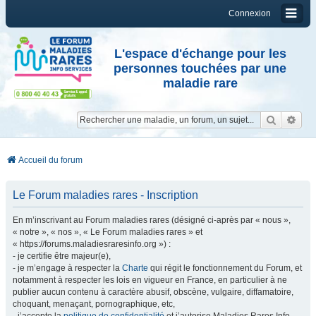
Connexion
L'espace d'échange pour les
personnes touchées par une
maladie rare
Reche
Re
Accueil du forum
Le Forum maladies rares - Inscription
En m’inscrivant au Forum maladies rares (désigné ci-après par « nous »,
« notre », « nos », « Le Forum maladies rares » et
« https://forums.maladiesraresinfo.org ») :
- je certifie être majeur(e),
- je m’engage à respecter la
Charte
qui régit le fonctionnement du Forum, et
notamment à respecter les lois en vigueur en France, en particulier à ne
publier aucun contenu à caractère abusif, obscène, vulgaire, diffamatoire,
choquant, menaçant, pornographique, etc,