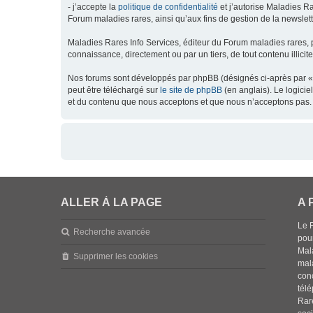
- j’accepte la
politique de confidentialité
et j’autorise Maladies Ra
Forum maladies rares, ainsi qu’aux fins de gestion de la newsletter
Maladies Rares Info Services, éditeur du Forum maladies rares, 
connaissance, directement ou par un tiers, de tout contenu illicit
Nos forums sont développés par phpBB (désignés ci-après par « l
peut être téléchargé sur
le site de phpBB
(en anglais). Le logici
et du contenu que nous acceptons et que nous n’acceptons pas. 
ALLER À LA PAGE
A 
Le 
Recherche avancée
pou
Mala
Supprimer les cookies
mal
con
tél
Rar