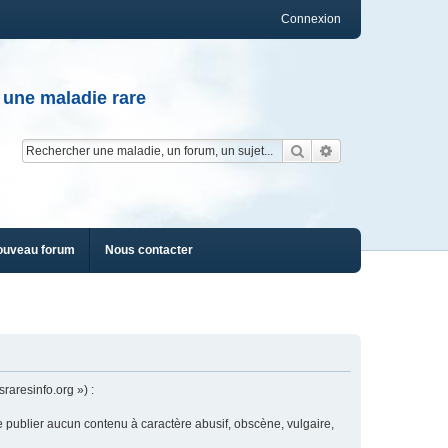
Connexion
 une maladie rare
Rechercher
Recherche av
ouveau forum
Nous contacter
raresinfo.org ») :
e publier aucun contenu à caractère abusif, obscène, vulgaire,