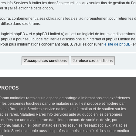
res Info Services à traiter les données recueillies, aux seules fins de gestion du F
 si j’ai sélectionné cette option,
pourra, conformément à ses obligations légales, agir promptement pour retirer les 
e diffusé dans ses forums.
ogiciel phpBB » et « phpBB Limited ») qui est un logiciel de forum de discussions
el phpBB a pour seul but de faciliter les discussions sur internet et phpBB Limited
Pour plus d’informations concernant phpBB, veuillez consulter
le site de phpBB
(en
PROPOS
Forum maladies rares est un espace de partage d’informations et d’expériences
r les personnes touchées par une maladie rare. Il est proposé et modéré par
dies Rares Info Services, service national d’information et de soutien sur les
adies rares. Maladies Rares Info Services aide au quotidien les personnes
cernées par une maladie rare dans leur parcours de santé et de vie, par
éphone, mail, sur le Forum maladies rares et sur les réseaux sociaux. Maladies
es Info Services oriente aussi les professionnels de santé et du secteur médico-