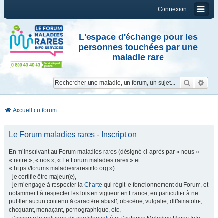
Connexion
L'espace d'échange pour les
personnes touchées par une
maladie rare
Reche
Re
Accueil du forum
Le Forum maladies rares - Inscription
En m’inscrivant au Forum maladies rares (désigné ci-après par « nous »,
« notre », « nos », « Le Forum maladies rares » et
« https://forums.maladiesraresinfo.org ») :
- je certifie être majeur(e),
- je m’engage à respecter la
Charte
qui régit le fonctionnement du Forum, et
notamment à respecter les lois en vigueur en France, en particulier à ne
publier aucun contenu à caractère abusif, obscène, vulgaire, diffamatoire,
choquant, menaçant, pornographique, etc,