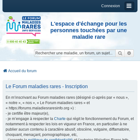
Connexion
L'espace d'échange pour les
personnes touchées par une
maladie rare
Reche
Re
Accueil du forum
Le Forum maladies rares - Inscription
En m’inscrivant au Forum maladies rares (désigné ci-après par « nous »,
« notre », « nos », « Le Forum maladies rares » et
« https://forums.maladiesraresinfo.org ») :
- je certifie être majeur(e),
- je m’engage à respecter la
Charte
qui régit le fonctionnement du Forum, et
notamment à respecter les lois en vigueur en France, en particulier à ne
publier aucun contenu à caractère abusif, obscène, vulgaire, diffamatoire,
choquant, menaçant, pornographique, etc,