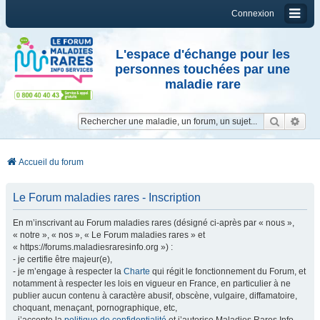
Connexion
L'espace d'échange pour les
personnes touchées par une
maladie rare
Reche
Re
Accueil du forum
Le Forum maladies rares - Inscription
En m’inscrivant au Forum maladies rares (désigné ci-après par « nous »,
« notre », « nos », « Le Forum maladies rares » et
« https://forums.maladiesraresinfo.org ») :
- je certifie être majeur(e),
- je m’engage à respecter la
Charte
qui régit le fonctionnement du Forum, et
notamment à respecter les lois en vigueur en France, en particulier à ne
publier aucun contenu à caractère abusif, obscène, vulgaire, diffamatoire,
choquant, menaçant, pornographique, etc,