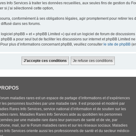
res Info Services à traiter les données recueillies, aux seules fins de gestion du F
 si j’ai sélectionné cette option,
pourra, conformément à ses obligations légales, agir promptement pour retirer les 
e diffusé dans ses forums.
ogiciel phpBB » et « phpBB Limited ») qui est un logiciel de forum de discussions
el phpBB a pour seul but de faciliter les discussions sur internet et phpBB Limited
Pour plus d’informations concernant phpBB, veuillez consulter
le site de phpBB
(en
PROPOS
Forum maladies rares est un espace de partage d’informations et d’expériences
r les personnes touchées par une maladie rare. Il est proposé et modéré par
dies Rares Info Services, service national d’information et de soutien sur les
adies rares. Maladies Rares Info Services aide au quotidien les personnes
cernées par une maladie rare dans leur parcours de santé et de vie, par
éphone, mail, sur le Forum maladies rares et sur les réseaux sociaux. Maladies
es Info Services oriente aussi les professionnels de santé et du secteur médico-