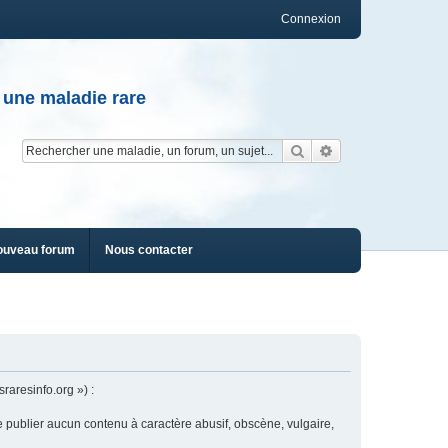
Connexion
 une maladie rare
Rechercher
Recherche av
ouveau forum
Nous contacter
raresinfo.org ») :
e publier aucun contenu à caractère abusif, obscène, vulgaire,