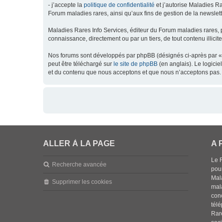
- j’accepte la
politique de confidentialité
et j’autorise Maladies Ra
Forum maladies rares, ainsi qu’aux fins de gestion de la newsletter
Maladies Rares Info Services, éditeur du Forum maladies rares, 
connaissance, directement ou par un tiers, de tout contenu illicit
Nos forums sont développés par phpBB (désignés ci-après par « l
peut être téléchargé sur
le site de phpBB
(en anglais). Le logici
et du contenu que nous acceptons et que nous n’acceptons pas. 
ALLER À LA PAGE
A 
Le 
Recherche avancée
pou
Mala
Supprimer les cookies
mal
con
tél
Rar