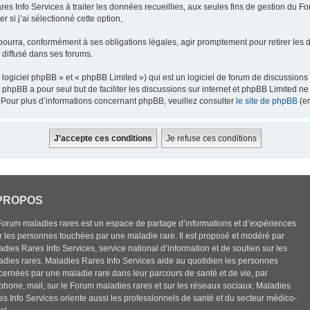
res Info Services à traiter les données recueillies, aux seules fins de gestion du F
 si j’ai sélectionné cette option,
pourra, conformément à ses obligations légales, agir promptement pour retirer les 
e diffusé dans ses forums.
ogiciel phpBB » et « phpBB Limited ») qui est un logiciel de forum de discussions
el phpBB a pour seul but de faciliter les discussions sur internet et phpBB Limited
Pour plus d’informations concernant phpBB, veuillez consulter
le site de phpBB
(en
PROPOS
Forum maladies rares est un espace de partage d’informations et d’expériences
r les personnes touchées par une maladie rare. Il est proposé et modéré par
dies Rares Info Services, service national d’information et de soutien sur les
adies rares. Maladies Rares Info Services aide au quotidien les personnes
cernées par une maladie rare dans leur parcours de santé et de vie, par
éphone, mail, sur le Forum maladies rares et sur les réseaux sociaux. Maladies
es Info Services oriente aussi les professionnels de santé et du secteur médico-