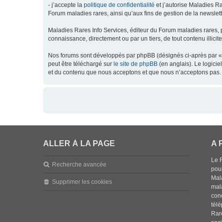
- j’accepte la
politique de confidentialité
et j’autorise Maladies Ra
Forum maladies rares, ainsi qu’aux fins de gestion de la newsletter
Maladies Rares Info Services, éditeur du Forum maladies rares, 
connaissance, directement ou par un tiers, de tout contenu illicit
Nos forums sont développés par phpBB (désignés ci-après par « l
peut être téléchargé sur
le site de phpBB
(en anglais). Le logici
et du contenu que nous acceptons et que nous n’acceptons pas. 
ALLER À LA PAGE
A 
Le 
Recherche avancée
pou
Mala
Supprimer les cookies
mal
con
tél
Rar