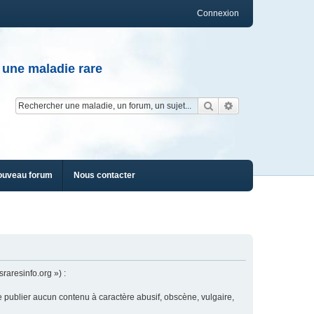
Connexion
 une maladie rare
Rechercher
Recherche av
ouveau forum
Nous contacter
raresinfo.org ») :
e publier aucun contenu à caractère abusif, obscène, vulgaire,