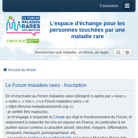
Connexion
L'espace d'échange pour les
personnes touchées par une
maladie rare
Reche
Re
Accueil du forum
Le Forum maladies rares - Inscription
En m’inscrivant au Forum maladies rares (désigné ci-après par « nous »,
« notre », « nos », « Le Forum maladies rares » et
« https://forums.maladiesraresinfo.org ») :
- je certifie être majeur(e),
- je m’engage à respecter la
Charte
qui régit le fonctionnement du Forum, et
notamment à respecter les lois en vigueur en France, en particulier à ne
publier aucun contenu à caractère abusif, obscène, vulgaire, diffamatoire,
choquant, menaçant, pornographique, etc,