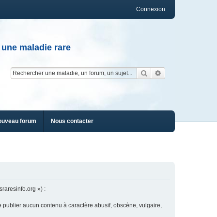
Connexion
 une maladie rare
Rechercher
Recherche av
ouveau forum
Nous contacter
raresinfo.org ») :
e publier aucun contenu à caractère abusif, obscène, vulgaire,