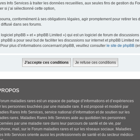
res Info Services à traiter les données recueillies, aux seules fins de gestion du F
 si j’ai sélectionné cette option,
pourra, conformément à ses obligations légales, agir promptement pour retirer les 
e diffusé dans ses forums.
ogiciel phpBB » et « phpBB Limited ») qui est un logiciel de forum de discussions
el phpBB a pour seul but de faciliter les discussions sur internet et phpBB Limited
Pour plus d’informations concernant phpBB, veuillez consulter
le site de phpBB
(en
PROPOS
Forum maladies rares est un espace de partage d’informations et d’expériences
r les personnes touchées par une maladie rare. Il est proposé et modéré par
dies Rares Info Services, service national d’information et de soutien sur les
adies rares. Maladies Rares Info Services aide au quotidien les personnes
cernées par une maladie rare dans leur parcours de santé et de vie, par
éphone, mail, sur le Forum maladies rares et sur les réseaux sociaux. Maladies
es Info Services oriente aussi les professionnels de santé et du secteur médico-