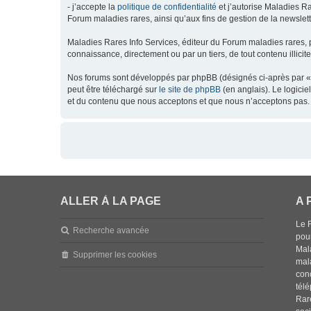
- j’accepte la
politique de confidentialité
et j’autorise Maladies Ra
Forum maladies rares, ainsi qu’aux fins de gestion de la newsletter
Maladies Rares Info Services, éditeur du Forum maladies rares, 
connaissance, directement ou par un tiers, de tout contenu illicit
Nos forums sont développés par phpBB (désignés ci-après par « l
peut être téléchargé sur
le site de phpBB
(en anglais). Le logici
et du contenu que nous acceptons et que nous n’acceptons pas. 
ALLER À LA PAGE
A 
Le 
Recherche avancée
pou
Mala
Supprimer les cookies
mal
con
tél
Rar