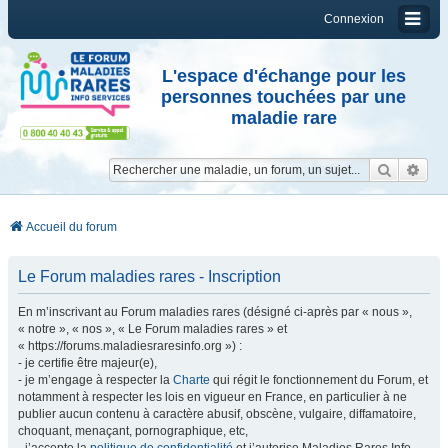
Connexion
L'espace d'échange pour les
personnes touchées par une
maladie rare
Reche
Re
Accueil du forum
Le Forum maladies rares - Inscription
En m’inscrivant au Forum maladies rares (désigné ci-après par « nous »,
« notre », « nos », « Le Forum maladies rares » et
« https://forums.maladiesraresinfo.org ») :
- je certifie être majeur(e),
- je m’engage à respecter la
Charte
qui régit le fonctionnement du Forum, et
notamment à respecter les lois en vigueur en France, en particulier à ne
publier aucun contenu à caractère abusif, obscène, vulgaire, diffamatoire,
choquant, menaçant, pornographique, etc,