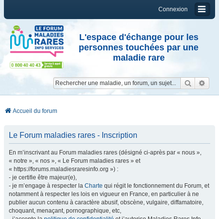
Connexion
L'espace d'échange pour les
personnes touchées par une
maladie rare
Reche
Re
Accueil du forum
Le Forum maladies rares - Inscription
En m’inscrivant au Forum maladies rares (désigné ci-après par « nous »,
« notre », « nos », « Le Forum maladies rares » et
« https://forums.maladiesraresinfo.org ») :
- je certifie être majeur(e),
- je m’engage à respecter la
Charte
qui régit le fonctionnement du Forum, et
notamment à respecter les lois en vigueur en France, en particulier à ne
publier aucun contenu à caractère abusif, obscène, vulgaire, diffamatoire,
choquant, menaçant, pornographique, etc,