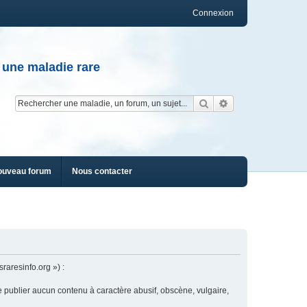
Connexion
 une maladie rare
Rechercher
Recherche av
ouveau forum
Nous contacter
raresinfo.org ») :
e publier aucun contenu à caractère abusif, obscène, vulgaire,