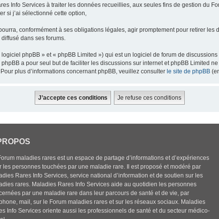
res Info Services à traiter les données recueillies, aux seules fins de gestion du F
 si j’ai sélectionné cette option,
pourra, conformément à ses obligations légales, agir promptement pour retirer les 
e diffusé dans ses forums.
ogiciel phpBB » et « phpBB Limited ») qui est un logiciel de forum de discussions
el phpBB a pour seul but de faciliter les discussions sur internet et phpBB Limited
Pour plus d’informations concernant phpBB, veuillez consulter
le site de phpBB
(en
PROPOS
Forum maladies rares est un espace de partage d’informations et d’expériences
r les personnes touchées par une maladie rare. Il est proposé et modéré par
dies Rares Info Services, service national d’information et de soutien sur les
adies rares. Maladies Rares Info Services aide au quotidien les personnes
cernées par une maladie rare dans leur parcours de santé et de vie, par
éphone, mail, sur le Forum maladies rares et sur les réseaux sociaux. Maladies
es Info Services oriente aussi les professionnels de santé et du secteur médico-