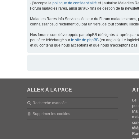
- j’accepte la
politique de confidentialité
et j’autorise Maladies Ra
Forum maladies rares, ainsi qu’aux fins de gestion de la newsletter
Maladies Rares Info Services, éditeur du Forum maladies rares, 
connaissance, directement ou par un tiers, de tout contenu illicit
Nos forums sont développés par phpBB (désignés ci-après par « l
peut être téléchargé sur
le site de phpBB
(en anglais). Le logici
et du contenu que nous acceptons et que nous n’acceptons pas. 
ALLER À LA PAGE
A 
Le 
Recherche avancée
pou
Mala
Supprimer les cookies
mal
con
tél
Rar