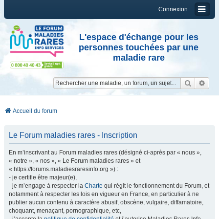
Connexion
L'espace d'échange pour les
personnes touchées par une
maladie rare
Reche
Re
Accueil du forum
Le Forum maladies rares - Inscription
En m’inscrivant au Forum maladies rares (désigné ci-après par « nous »,
« notre », « nos », « Le Forum maladies rares » et
« https://forums.maladiesraresinfo.org ») :
- je certifie être majeur(e),
- je m’engage à respecter la
Charte
qui régit le fonctionnement du Forum, et
notamment à respecter les lois en vigueur en France, en particulier à ne
publier aucun contenu à caractère abusif, obscène, vulgaire, diffamatoire,
choquant, menaçant, pornographique, etc,